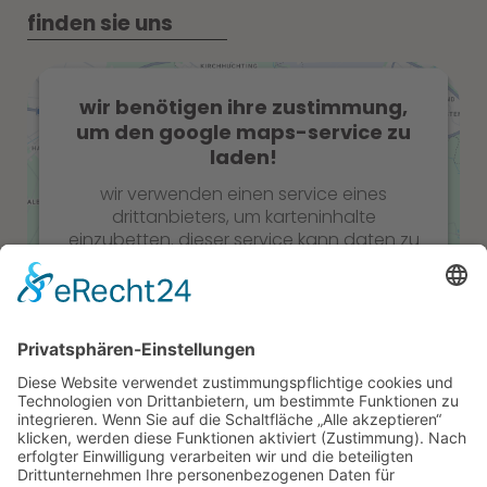
finden sie uns
wir benötigen ihre zustimmung,
um den google maps-service zu
laden!
wir verwenden einen service eines
drittanbieters, um karteninhalte
einzubetten. dieser service kann daten zu
ihren aktivitäten sammeln. bitte lesen sie
die details durch und stimmen sie der
nutzung des service zu, um diese karte
anzuzeigen.
Mehr Informationen
Akzeptieren
zum recht
powered by
usercentrics consent