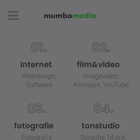
01.
02.
intern
et
film&video
Webdesign,
Imagevideo,
Software
Kinospot, YouTube
03.
04.
foto­grafie
tonstudio
Fotografie
Sprache, Musik,