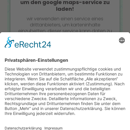
um den google maps-service zu
laden!
wir verwenden einen service eines
drittanbieters, um karteninhalte
einzubetten. dieser service kann daten zu
ihren aktivitäten sammeln. bitte lesen sie
die details durch und stimmen sie der
nutzung des service zu, um diese karte
anzuzeigen.
Mehr Informationen
Akzeptieren
zum recht
powered by
usercentrics consent
management platform
&
erecht24
impressum
datenschutz