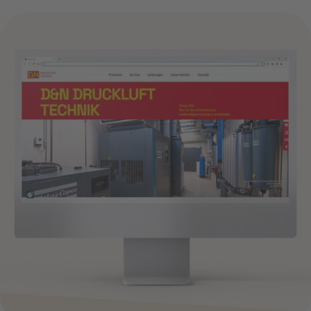
d&n drucklufttechnik