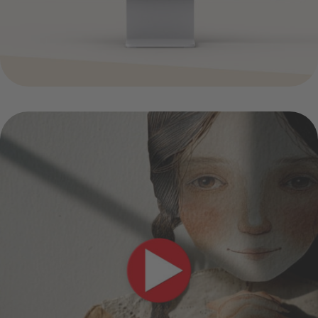
wallpaper world (ai/ki)