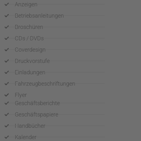
Anzeigen
Betriebsanleitungen
Broschüren
CDs / DVDs
Coverdesign
Druckvorstufe
Einladungen
Fahrzeugbeschriftungen
Flyer
Geschäftsberichte
Geschäftspapiere
Handbücher
Kalender