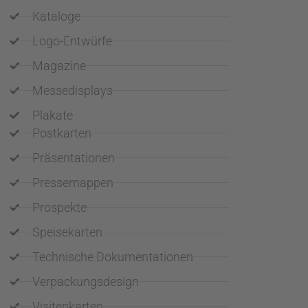
Kataloge
Logo-Entwürfe
Magazine
Messedisplays
Plakate
Postkarten
Präsentationen
Pressemappen
Prospekte
Speisekarten
Technische Dokumentationen
Verpackungsdesign
Visitenkarten