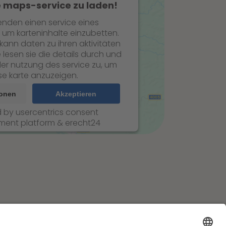
 maps-service zu laden!
enden einen service eines
, um karteninhalte einzubetten.
 kann daten zu ihren aktivitäten
 lesen sie die details durch und
er nutzung des service zu, um
se karte anzuzeigen.
ionen
Akzeptieren
d by
usercentrics consent
ent platform
&
erecht24