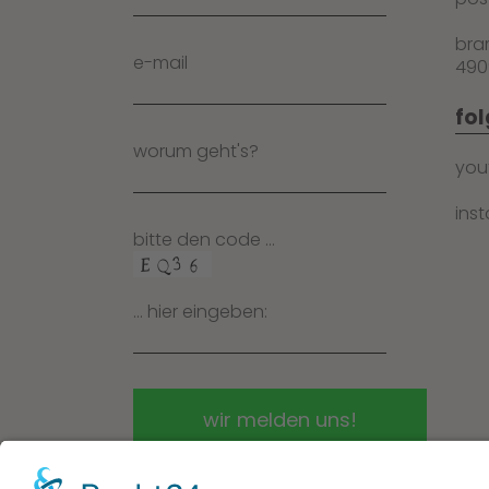
bra
e-mail
490
fol
worum geht's?
you
ins
bitte den code …
… hier eingeben: