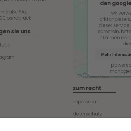
den google
mstraße 19a,
wir verw
90 osnabrück
drittanbieters
dieser service
gen sie uns
sammeln. bitte
stimmen sie d
die
tube
Mehr Informat
tagram
powere
managem
zum recht
impressum
datenschutz
agb