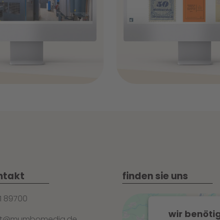
+
ntakt
finden sie uns
1 89700
wir benöti
st@mumbomedia.de