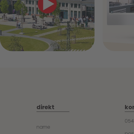
+
direkt
ko
054
name
po