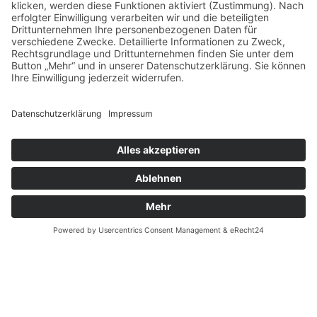
zum recht
powered by
usercentrics consent
management platform
&
erecht24
impressum
datenschutz
agb
erklärung zur barrierefreiheit
made by mumbomedia