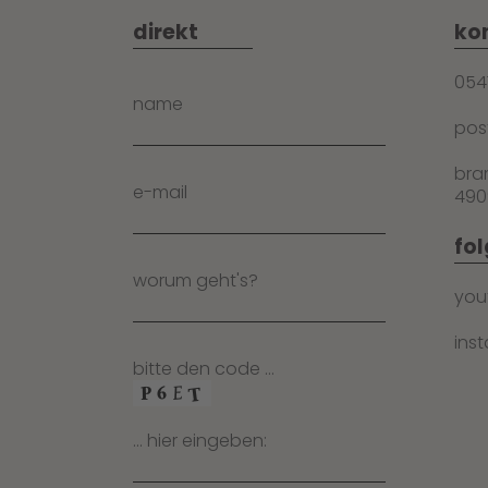
direkt
ko
054
name
po
bra
e-mail
490
fol
worum geht's?
you
ins
bitte den code …
… hier eingeben: