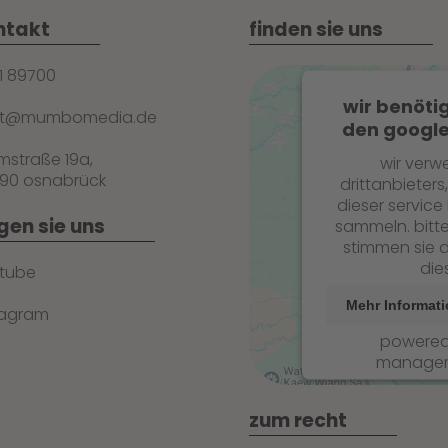
ntakt
finden sie uns
1 89700
wir benöti
st@mumbomedia.de
den google
mstraße 19a,
wir verw
90 osnabrück
drittanbieters
dieser service
gen sie uns
sammeln. bitte
stimmen sie d
die
tube
Mehr Informat
tagram
powere
managem
zum recht