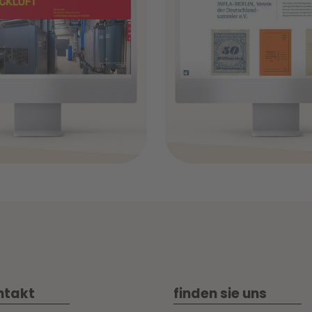
+
ntakt
finden sie uns