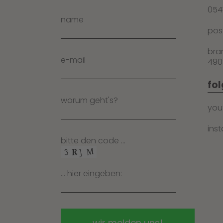
054
name
po
bra
e-mail
490
fol
worum geht's?
you
ins
bitte den code …
… hier eingeben: