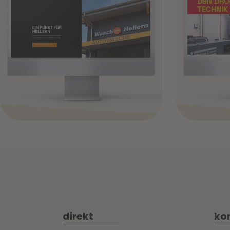
+
direkt
ko