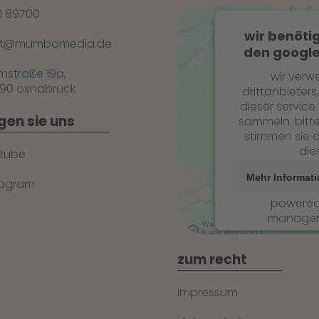
1 89700
wir benöti
st@mumbomedia.de
den google
mstraße 19a,
wir verw
90 osnabrück
drittanbieters
dieser service
gen sie uns
sammeln. bitte
stimmen sie d
die
tube
Mehr Informat
tagram
powere
managem
zum recht
impressum