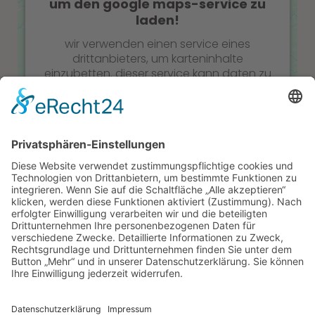
um den google maps-service zu
laden!
wir verwenden einen service eines
drittanbieters, um karteninhalte
einzubetten. dieser service kann daten zu
ihren aktivitäten sammeln. bitte lesen sie
die details durch und stimmen sie der
nutzung des service zu, um diese karte
anzuzeigen.
Mehr Informationen
Akzeptieren
zum recht
powered by
usercentrics consent
management platform
&
erecht24
impressum
datenschutz